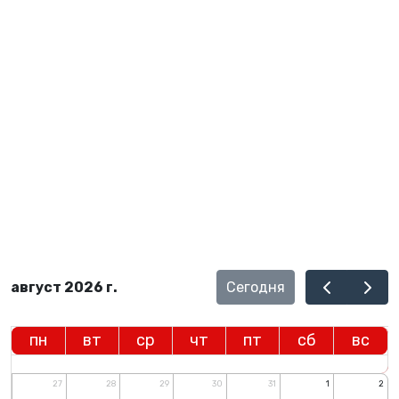
Сегодня
август 2026 г.
пн
вт
ср
чт
пт
сб
вс
27
28
29
30
31
1
2