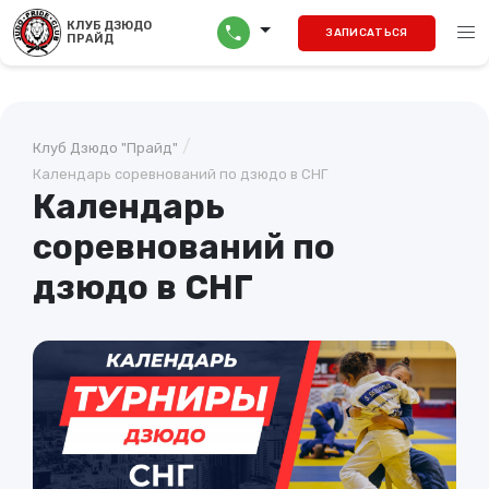
menu
КЛУБ ДЗЮДО
call
ЗАПИСАТЬСЯ
ПРАЙД
/
Клуб Дзюдо "Прайд"
Календарь соревнований по дзюдо в СНГ
Календарь
соревнований по
дзюдо в СНГ