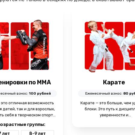
енировки по ММА
Карате
есячный взнос:
100 рублей
Ежемесячный взнос:
80 ру
 это отличная возможность
Карате — это больше, чем 
я детей, так и для взрослых,
блоки. Это путь к дисцип
ть себя в творческом спорте,
уверенности и
ысить уровень физической
самосовершенствованию.
озрастные группы:
готовки и развить навыки
ребенок мечтает стать кара
самообороны.
приводите его в Прайд. В с
7 лет
8-9 лет