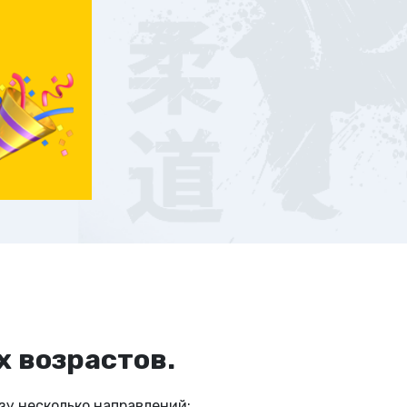
дрович
х возрастов.
зу несколько направлений: