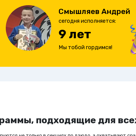
Смышляев Андрей Алексан
Смышляев Андрей
сегодня исполняется:
сегодня исполняется:
9
лет
9
лет
Мы тобой гордимся!
Мы тобой гордимся!
раммы, подходящие для все
руются не только в секциях по дзюдо, а охватывают сра