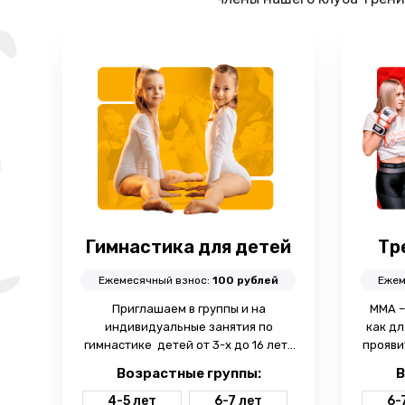
Гимнастика для детей
Тр
Ежемесячный взнос:
100 рублей
Ежем
Приглашаем в группы и на
ММА –
сть
индивидуальные занятия по
как дл
гимнастике детей от 3-х до 16 лет ,
прояви
с
где они могут обучаться элементам
пов
Возрастные группы:
В
гимнастики и акробатики. Наши
под
профессиональные тренеры
4-5 лет
6-7 лет
6-