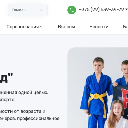
call
+375 (29) 639-39-79
Гомель
Соревнования
Взносы
Новости
Б
д"
диненная одной целью:
спорте.
мости от возраста и
ренеров, профессиональное