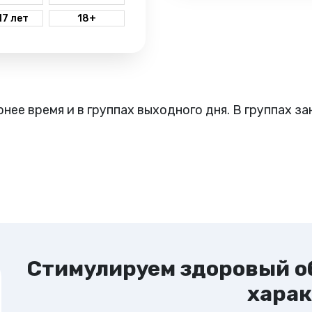
нашего клуба тренеры с ч
17 лет
18+
поясами, индивидуальный 
современные залы, друже
атмосфера и обучение нав
которые пригодятся ребен
только на соревнованиях,
досуге и учебе.
рнее время и в группах выходного дня. В группах з
Стимулируем здоровый о
харак
Данилюк Дмитрий
Тренер