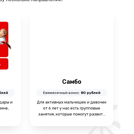
Самбо
блей
Ежемесячный взнос:
80 рублей
удары и
Для активных мальчишек и девочек
лине,
от 6 лет у нас есть групповые
р
занятия, которые помогут развить
 Если
силу, скорость и координацию.
П
тистом,
Тренировки проходят в игровой
екциях
форме в соответствии возрасту.