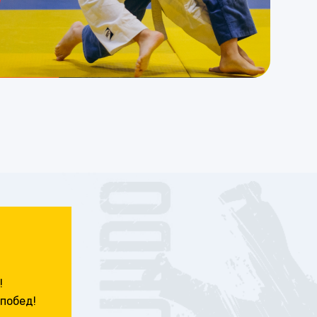
!
побед!