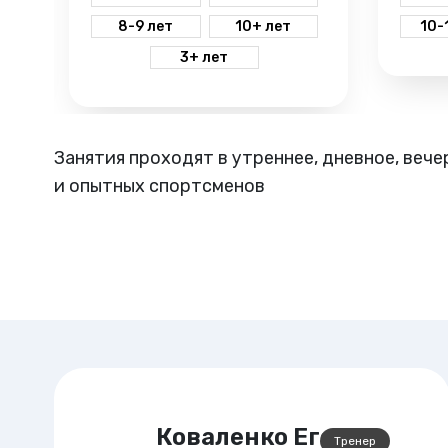
помогут вашему ребенку укрепить
8-9 лет
10+ лет
10-
мышцы, развить координацию и
социальные навыки в
3+ лет
дружественной обстановке.
Занятия проходят в утреннее, дневное, вече
и опытных спортсменов
Тренер