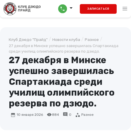
menu
КЛУБ ДЗЮДО
call
ЗАПИСАТЬСЯ
ПРАЙД
/
/
/
Клуб Дзюдо "Прайд"
Новости клуба
Разное
27 декабря в Минске успешно завершилась Спартакиада
среди училищ олимпийского резерва по дзюдо.
27 декабря в Минске
успешно завершилась
Спартакиада среди
училищ олимпийского
резерва по дзюдо.
calendar_month
visibility
comment
category
10 января 2026
884
0
Разное