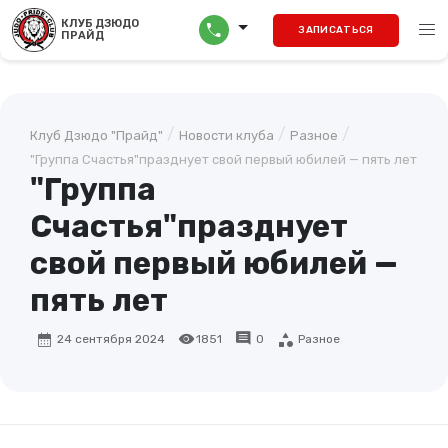
menu
КЛУБ ДЗЮДО
call
ЗАПИСАТЬСЯ
ПРАЙД
/
/
/
Клуб Дзюдо "Прайд"
Новости клуба
Разное
"Группа Счастья"празднует свой первый юбилей — пять лет
"Группа
Счастья"празднует
свой первый юбилей —
пять лет
calendar_month
visibility
comment
category
24 сентября 2024
1851
0
Разное