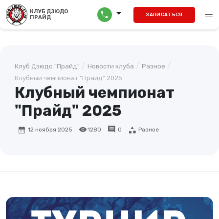
menu
КЛУБ ДЗЮДО
call
ЗАПИСАТЬСЯ
ПРАЙД
/
/
/
Клуб Дзюдо "Прайд"
Новости клуба
Разное
Клубный чемпионат "Прайд" 2025
Клубный чемпионат
"Прайд" 2025
calendar_month
visibility
comment
category
12 ноября 2025
1280
0
Разное